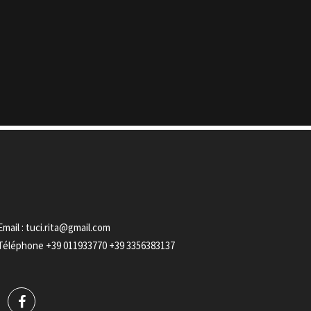
Email :
tuci.rita@gmail.com
Téléphone
+39 011933770
+39 3356383137