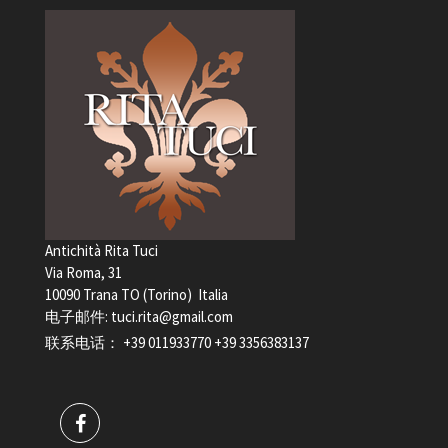
Antichità Rita Tuci
Via Roma, 31
10090 Trana TO (Torino) Italia
电子邮件:
tuci.rita@gmail.com
联系电话：
+39 011933770
+39 3356383137