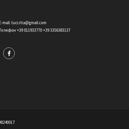
Е-mail:
tuci.rita@gmail.com
Телефон
+39 011933770
+39 3356383137
8240017