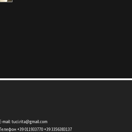
Е-mail:
tuci.rita@gmail.com
Телефон
+39 011933770
+39 3356383137