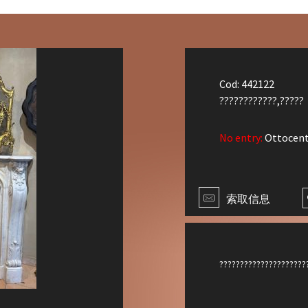
Cod: 442122
????????????,?????
No entry:
Ottocen
索取信息
?????????????????????