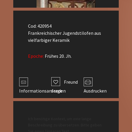
Cod: 420954
Frankreichischer Jugendstilofen aus
vielfarbiger Keramik
Epoche:
Frühes 20. Jh.
Freund
Informationsanfrage
senden
Ausdrucken
Ich benötige Kontext, um eine lange
Beschreibung zu übersetzen. Bitte geben
Sie einen längeren Text.