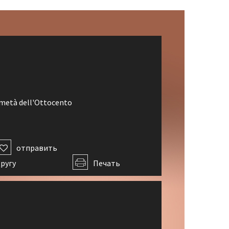
X
metà dell'Ottocento
отправить
ругу
Печать