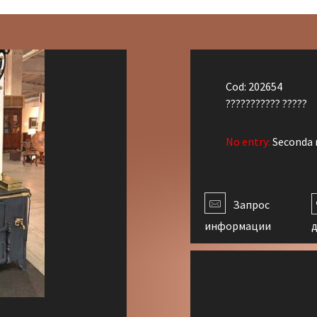
Cod: 202654
??????????? ?????
No entry:
Seconda 
Запрос
информации
д