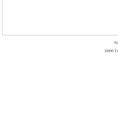
An
10090 Tr