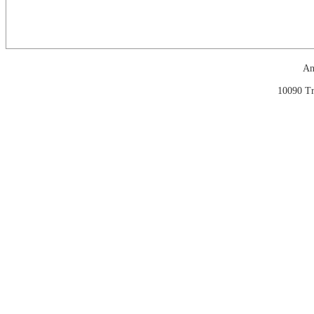
An
10090 Tr